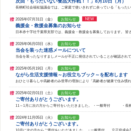
次回「もったいない食品大作戦！！」8月10日（月）
長柄町社会福祉協議会では、ご家庭で使いきれずに余っている「もったい
NEW
2026年07月31日（金）
お知らせ
義援金・救援金募集のお知らせ
日本赤十字社千葉県支部では、義援金・救援金を募集しております。 皆さ
2026年06月03日（水）
お知らせ
当会を装った迷惑メールについて
当会を装ったなりすましメールが不正に発信されていることが確認されて
2025年05月19日（月）
お知らせ
ながら生活支援情報～お役立ちブック～を配布します
おひとり暮らしや高齢者のみ世帯の増加により「高齢者が健康で住み慣れ
2025年02月01日（土）
お知らせ
ご寄付ありがとうございます。
11～1月に次の方からご寄付をいただきました。 ・一般寄付 ・長
2024年11月05日（火）
お知らせ
ご寄付ありがとうございます。
10月に次の方からご寄付をいただきました。 ・一般寄付 立正佼成会茂原教