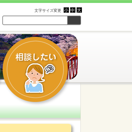
小
中
大
文字サイズ変更